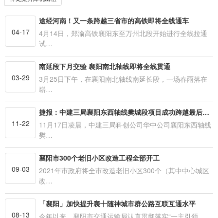
途经河南！又一条跨越三省市的高铁即将全线通车
04-17
4月14日，郑渝高铁襄阳东至万州北段开始进行全线拉通
试…
南延段下月交验 襄阳南北轴线即将全线贯通
03-29
3月25日下午，在襄阳南北轴线南延长段，一场春雨落在
崭…
捷报：中建三局襄阳东西轴线樊城段项目成功跨越最后一个关键路口
11-22
11月17日凌晨，中建三局科创公司华中公司襄阳东西轴线
樊…
襄阳市300个老旧小区改造工程全部开工
09-03
2021年市政府将全市改造老旧小区300个（其中中心城区
改…
「襄阳」加快提升襄十随神城市群公路互联互通水平
08-13
今年以来，襄阳市交通运输局认真贯彻落实“一主引领、