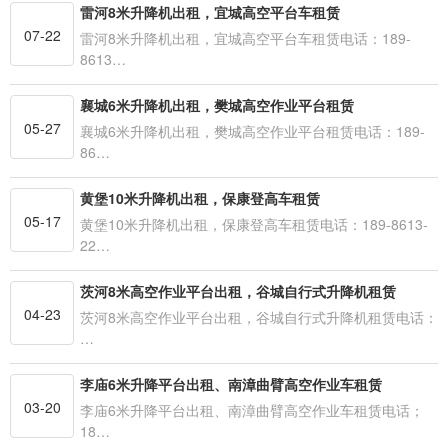
雷河8米升降机出租，宜城高空平台车租赁
07-22
雷河8米升降机出租，宜城高空平台车租赁电话：189-
8613…
襄城6米升降机出租，樊城高空作业平台租赁
05-27
襄城6米升降机出租，樊城高空作业平台租赁电话：189-
86…
黄堡10米升降机出租，保康登高车租赁
05-17
黄堡10米升降机出租，保康登高车租赁电话：189-8613-
22…
茨河8米高空作业平台出租，谷城自行式升降机租赁
04-23
茨河8米高空作业平台出租，谷城自行式升降机租赁电话：
…
李庙6米升降平台出租、南漳曲臂高空作业车租赁
03-20
李庙6米升降平台出租、南漳曲臂高空作业车租赁电话；
18…