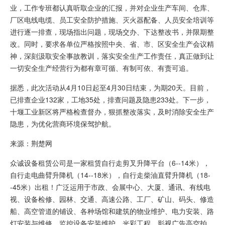
业，工作专班都认真听取企业的汇报，并对企业生产车间、仓库、
厂区电线电缆、员工安全防护措施、灭火器配备、人员安全培训等
进行逐一排查，现场指出问题，现场交办、下达整改书，并限期整
改。同时，要求各单位严格按照中央、省、市、区安全生产会议精
神，深刻汲取安全事故教训，落实安全生产工作责任，真正做到让
一切安全生产经营行为都有章可循、有制可依、有责可追。
据悉，此次活动从4月10日起至4月30日结束，为期20天。目前，
已排查企业132家，工地35处，排查问题及隐患233处。下一步，
十堰工业新区将严格检查督办，狠抓整改落实，及时消除安全生产
隐患，为优化营商环境保驾护航。
来源：荆楚网
众诚设备租赁公司是一家租赁自行走剪叉升降平台（6--14米），
自行走电曲臂升降机（14--18米），自行走柴油直臂升降机（18-
-45米）出租！广泛运用于市政、会展中心、大厦、通讯、有线电
视、设备检修、园林、交通、高速公路、工厂、矿山、码头、修造
船、高空管道的铺设、各种场馆和建筑的物业维护、电力安装、路
灯安装与维修、监控设备安装维护、光彩工程、影视广告高空拍