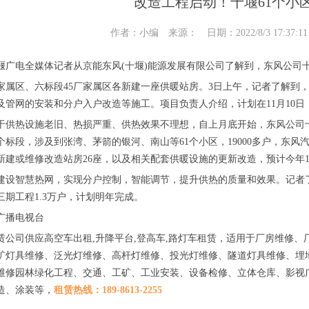
改造工程启动！十堰61个小
作者：小编 来源： 日期：2022/8/3 17:37:
十堰广电全媒体记者从京能东风(十堰)能源发展有限公司了解到，东风公
厂家属区、六标段45厂家属区各新建一座供暖站房。3日上午，记者了解到
及管网的安装和分户入户改造等施工。项目负责人介绍，计划在11月10
于供热设施老旧、热损严重、供热效果不理想，自上月底开始，东风公司
个标段，涉及到张湾、茅箭的银河、南山等61个小区，19000多户，东风
新建或维修改造站房26座，以及相关配套供暖设施的更新改造，预计今年1
建设智慧热网，实现分户控制，智能调节，提升供热的质量和效果。记者了
三期工程1.3万户，计划明年完成。
广播电视台
赁公司供应高空车出租,升降平台,登高车,路灯车租赁，适用于厂房维修
矿灯具维修、泛光灯维修、高杆灯维修、投光灯维修、隧道灯具维修、埋
维修园林绿化工程、交通、工矿、工业安装、设备检修、立体仓库、影视
造、涂装等，
租赁热线：189-8613-2255