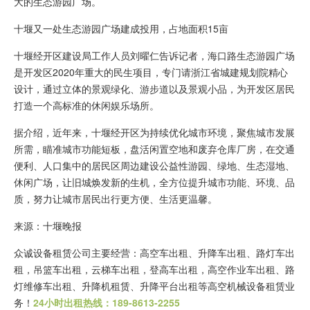
大的生态游园广场。
十堰又一处生态游园广场建成投用，占地面积15亩
十堰经开区建设局工作人员刘曜仁告诉记者，海口路生态游园广场
是开发区2020年重大的民生项目，专门请浙江省城建规划院精心
设计，通过立体的景观绿化、游步道以及景观小品，为开发区居民
打造一个高标准的休闲娱乐场所。
据介绍，近年来，十堰经开区为持续优化城市环境，聚焦城市发展
所需，瞄准城市功能短板，盘活闲置空地和废弃仓库厂房，在交通
便利、人口集中的居民区周边建设公益性游园、绿地、生态湿地、
休闲广场，让旧城焕发新的生机，全方位提升城市功能、环境、品
质，努力让城市居民出行更方便、生活更温馨。
来源：十堰晚报
众诚设备租赁公司主要经营：高空车出租、升降车出租、路灯车出
租，吊篮车出租，云梯车出租，登高车出租，高空作业车出租、路
灯维修车出租、升降机租赁、升降平台出租等高空机械设备租赁业
务！
24小时出租热线：189-8613-2255