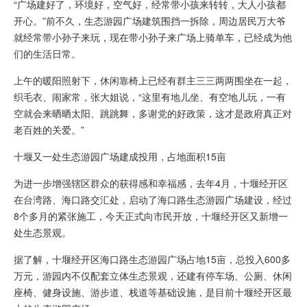
“广场建好了，环境好，空气好，经常带小孩来转转，大人小孩都
开心。”前不久，生态游园广场建筑围挡一拆除，周边居民万大爷
就经常带小孙子来玩，现在带小孙子来广场上骑单车，已经成为他
们的生活日常。
上午的暖阳照射下，休闲靠椅上已经有群主三三两两围坐在一起，
织毛衣、闹家常，张大姐说，“这里有地儿坐、有空地儿玩，一有
空就会来晒晒太阳、跳跳舞，多谢党的好政策，这才是政府真正对
老百姓的关爱。”
十堰又一处生态游园广场建成投用，占地面积15亩
为进一步增强辖区群众的获得感和幸福感，去年4月，十堰经开区
在台湾路、海口路交汇处，启动了海口路生态游园广场建设，经过
8个多月的紧张施工，今天正式向市民开放，十堰经开区又新增一
处生态景观。
据了解，十堰经开区海口路生态游园广场占地15亩，总投入600多
万元，游园内不仅配套立体生态景观，还建有停车场、公厕、休闲
座椅、健身设施、游步道、栈道等基础设施，是目前十堰经开区最